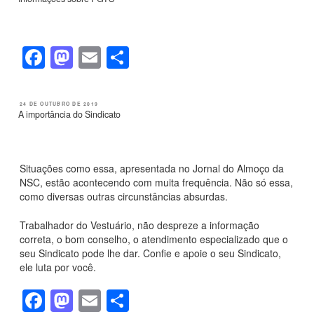
e
o
e
b
d
o
o
F
M
E
S
o
n
a
a
m
h
k
c
st
ail
ar
PUBLICADO
24 DE OUTUBRO DE 2019
EM
A importância do Sindicato
e
o
e
b
d
o
o
Situações como essa, apresentada no Jornal do Almoço da
NSC, estão acontecendo com muita frequência. Não só essa,
o
n
como diversas outras circunstâncias absurdas.
k
Trabalhador do Vestuário, não despreze a informação
correta, o bom conselho, o atendimento especializado que o
seu Sindicato pode lhe dar. Confie e apoie o seu Sindicato,
ele luta por você.
F
M
E
S