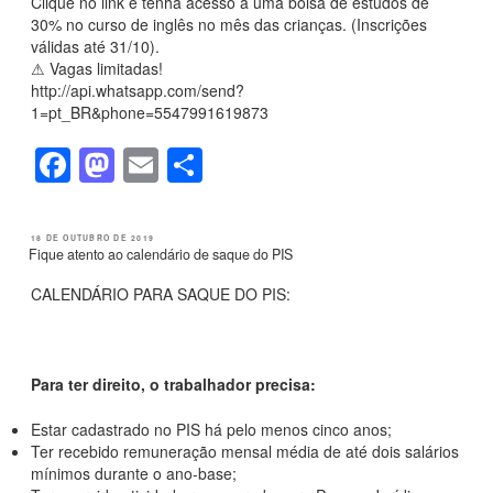
Clique no link e tenha acesso a uma bolsa de estudos de
30% no curso de inglês no mês das crianças. (Inscrições
válidas até 31/10).
⚠ Vagas limitadas!
http://api.whatsapp.com/send?
1=pt_BR&phone=5547991619873
F
M
E
S
a
a
m
h
c
st
ail
ar
PUBLICADO
18 DE OUTUBRO DE 2019
EM
Fique atento ao calendário de saque do PIS
e
o
e
b
d
CALENDÁRIO PARA SAQUE DO PIS:
o
o
o
n
Para ter direito, o trabalhador precisa:
k
Estar cadastrado no PIS há pelo menos cinco anos;
Ter recebido remuneração mensal média de até dois salários
mínimos durante o ano-base;