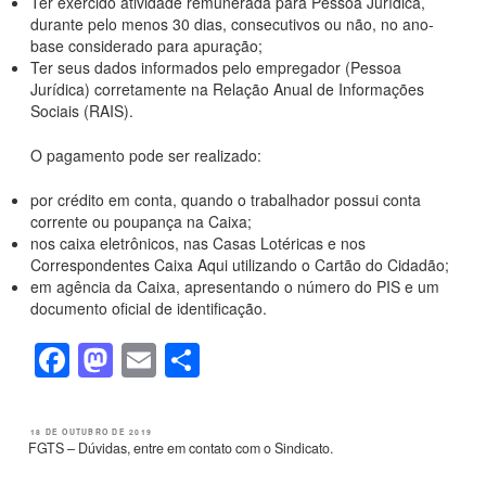
Ter exercido atividade remunerada para Pessoa Jurídica,
durante pelo menos 30 dias, consecutivos ou não, no ano-
base considerado para apuração;
Ter seus dados informados pelo empregador (Pessoa
Jurídica) corretamente na Relação Anual de Informações
Sociais (RAIS).
O pagamento pode ser realizado:
por crédito em conta, quando o trabalhador possui conta
corrente ou poupança na Caixa;
nos caixa eletrônicos, nas Casas Lotéricas e nos
Correspondentes Caixa Aqui utilizando o Cartão do Cidadão;
em agência da Caixa, apresentando o número do PIS e um
documento oficial de identificação.
F
M
E
S
a
a
m
h
c
st
ail
ar
PUBLICADO
18 DE OUTUBRO DE 2019
EM
FGTS – Dúvidas, entre em contato com o Sindicato.
e
o
e