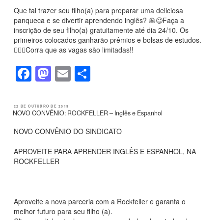
o
o
Que tal trazer seu filho(a) para preparar uma deliciosa
panqueca e se divertir aprendendo inglês? 🥞😋Faça a
o
n
inscrição de seu filho(a) gratuitamente até dia 24/10. Os
k
primeiros colocados ganharão prêmios e bolsas de estudos.
🏃🏻‍♀Corra que as vagas são limitadas!!
F
M
E
S
a
a
m
h
c
st
ail
ar
PUBLICADO
22 DE OUTUBRO DE 2019
EM
NOVO CONVÊNIO: ROCKFELLER – Inglês e Espanhol
e
o
e
b
d
NOVO CONVÊNIO DO SINDICATO
o
o
APROVEITE PARA APRENDER INGLÊS E ESPANHOL, NA
ROCKFELLER
o
n
k
Aproveite a nova parceria com a Rockfeller e garanta o
melhor futuro para seu filho (a).