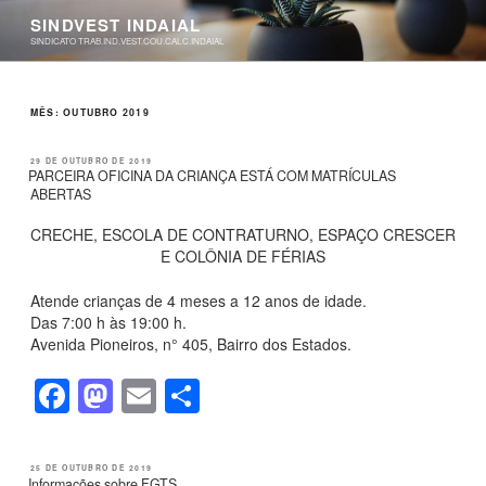
Pular
SINDVEST INDAIAL
para
SINDICATO TRAB.IND.VEST.COU.CALC.INDAIAL
o
conteúdo
MÊS:
OUTUBRO 2019
PUBLICADO
29 DE OUTUBRO DE 2019
EM
PARCEIRA OFICINA DA CRIANÇA ESTÁ COM MATRÍCULAS
ABERTAS
CRECHE, ESCOLA DE CONTRATURNO, ESPAÇO CRESCER
E COLÔNIA DE FÉRIAS
Atende crianças de 4 meses a 12 anos de idade.
Das 7:00 h às 19:00 h.
Avenida Pioneiros, n° 405, Bairro dos Estados.
F
M
E
S
a
a
m
h
c
st
ail
ar
PUBLICADO
25 DE OUTUBRO DE 2019
EM
Informações sobre FGTS