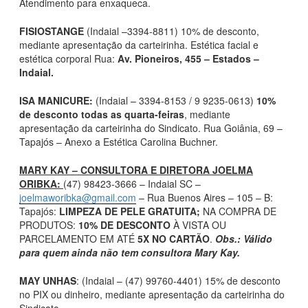
Atendimento para enxaqueca.
FISIOSTANGE
(Indaial –3394-8811) 10% de desconto,
mediante apresentação da carteirinha. Estética facial e
estética corporal Rua:
Av. Pioneiros, 455 – Estados –
Indaial.
ISA MANICURE:
(Indaial – 3394-8153 / 9 9235-0613)
10%
de desconto todas as quarta-feiras
, mediante
apresentação da carteirinha do Sindicato. Rua Goiânia, 69 –
Tapajós – Anexo a Estética Carolina Buchner.
MARY KAY – CONSULTORA E DIRETORA JOELMA
ORIBKA:
(47) 98423-3666 – Indaial SC –
joelmaworibka@gmail.com
– Rua Buenos Aires – 105 – B:
Tapajós:
LIMPEZA DE PELE GRATUITA;
NA COMPRA DE
PRODUTOS:
10% DE DESCONTO
À VISTA OU
PARCELAMENTO EM ATÉ
5X NO CARTÃO
.
Obs.: Válido
para quem ainda não tem consultora Mary Kay.
MAY UNHAS
: (Indaial – (47) 99760-4401) 15% de desconto
no PIX ou dinheiro, mediante apresentação da carteirinha do
Sindicato.