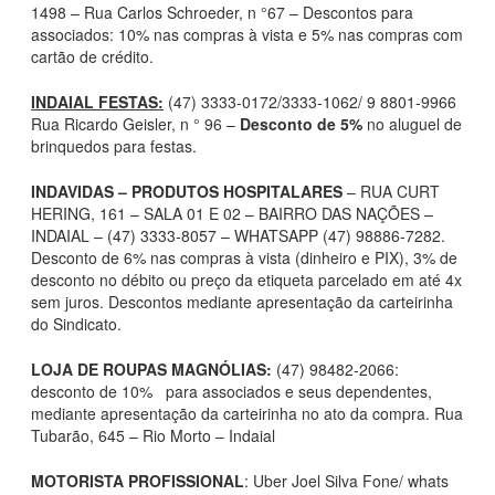
1498 – Rua Carlos Schroeder, n °67 – Descontos para
associados: 10% nas compras à vista e 5% nas compras com
cartão de crédito.
INDAIAL FESTAS:
(47) 3333-0172/3333-1062/ 9 8801-9966
Rua Ricardo Geisler, n ° 96 –
Desconto de 5%
no aluguel de
brinquedos para festas.
INDAVIDAS – PRODUTOS HOSPITALARES
– RUA CURT
HERING, 161 – SALA 01 E 02 – BAIRRO DAS NAÇÕES –
INDAIAL – (47) 3333-8057 – WHATSAPP (47) 98886-7282.
Desconto de 6% nas compras à vista (dinheiro e PIX), 3% de
desconto no débito ou preço da etiqueta parcelado em até 4x
sem juros. Descontos mediante apresentação da carteirinha
do Sindicato.
LOJA DE ROUPAS MAGNÓLIAS:
(47) 98482-2066:
desconto de 10% para associados e seus dependentes,
mediante apresentação da carteirinha no ato da compra. Rua
Tubarão, 645 – Rio Morto – Indaial
MOTORISTA PROFISSIONAL
: Uber Joel Silva Fone/ whats