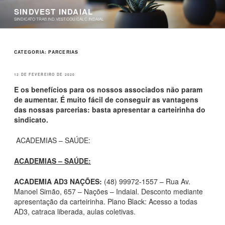
Pular
SINDVEST INDAIAL
para
SINDICATO TRAB.IND.VEST.COU.CALC.INDAIAL
o
conteúdo
CATEGORIA:
PARCERIAS
PUBLICADO
12 DE FEVEREIRO DE 2020
EM
E os benefícios para os nossos associados não param
de aumentar. É muito fácil de conseguir as vantagens
das nossas parcerias: basta apresentar a carteirinha do
sindicato.
ACADEMIAS – SAÚDE:
ACADEMIAS – SAÚDE:
ACADEMIA AD3 NAÇÕES:
(48) 99972-1557 – Rua Av.
Manoel Simão, 657 – Nações – Indaial. Desconto mediante
apresentação da carteirinha. Plano Black: Acesso a todas
AD3, catraca liberada, aulas coletivas.