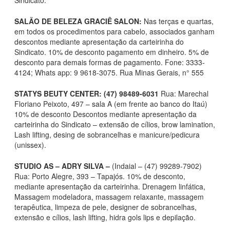
SALÃO DE BELEZA GRACIÊ SALON:
Nas terças e quartas,
em todos os procedimentos para cabelo, associados ganham
descontos mediante apresentação da carteirinha do
Sindicato. 10% de desconto pagamento em dinheiro. 5% de
desconto para demais formas de pagamento. Fone: 3333-
4124; Whats app: 9 9618-3075. Rua Minas Gerais, n° 555
STATYS BEUTY CENTER: (47) 98489-6031
Rua: Marechal
Floriano Peixoto, 497 – sala A (em frente ao banco do Itaú)
10% de desconto Descontos mediante apresentação da
carteirinha do Sindicato – extensão de cílios, brow lamination,
Lash lifting, desing de sobrancelhas e manicure/pedicura
(unissex).
STUDIO AS – ADRY SILVA –
(Indaial – (47) 99289-7902)
Rua: Porto Alegre, 393 – Tapajós. 10% de desconto,
mediante apresentação da carteirinha. Drenagem linfática,
Massagem modeladora, massagem relaxante, massagem
terapêutica, limpeza de pele, designer de sobrancelhas,
extensão e cílios, lash lifting, hidra gols lips e depilação.