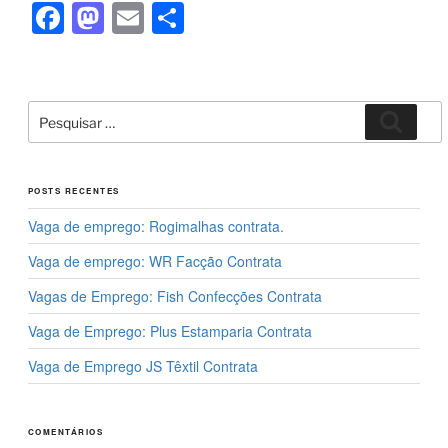
F
M
E
S
a
a
m
h
c
st
ail
ar
e
o
e
Pesquisar
Pesqui
por:
b
d
o
o
POSTS RECENTES
o
n
Vaga de emprego: Rogimalhas contrata.
k
Vaga de emprego: WR Facção Contrata
Vagas de Emprego: Fish Confecções Contrata
Vaga de Emprego: Plus Estamparia Contrata
Vaga de Emprego JS Têxtil Contrata
COMENTÁRIOS