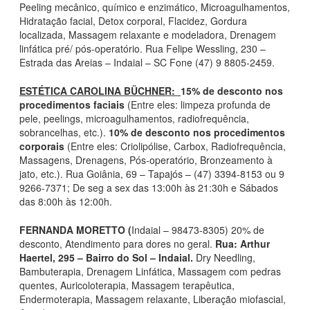
Peeling mecânico, químico e enzimático, Microagulhamentos,
Hidratação facial, Detox corporal, Flacidez, Gordura
localizada, Massagem relaxante e modeladora, Drenagem
linfática pré/ pós-operatório. Rua Felipe Wessling, 230 –
Estrada das Areias – Indaial – SC Fone (47) 9 8805-2459.
ESTÉTICA CAROLINA BÜCHNER:
15% de desconto nos
procedimentos faciais
(Entre eles: limpeza profunda de
pele, peelings, microagulhamentos, radiofrequência,
sobrancelhas, etc.).
10% de desconto nos procedimentos
corporais
(Entre eles: Criolipólise, Carbox, Radiofrequência,
Massagens, Drenagens, Pós-operatório, Bronzeamento à
jato, etc.). Rua Goiânia, 69 – Tapajós – (47) 3394-8153 ou 9
9266-7371; De seg a sex das 13:00h às 21:30h e Sábados
das 8:00h às 12:00h.
FERNANDA MORETTO (
Indaial – 98473-8305) 20% de
desconto, Atendimento para dores no geral.
Rua: Arthur
Haertel, 295 – Bairro do Sol – Indaial.
Dry Needling,
Bambuterapia, Drenagem Linfática, Massagem com pedras
quentes, Auricoloterapia, Massagem terapêutica,
Endermoterapia, Massagem relaxante, Liberação miofascial,