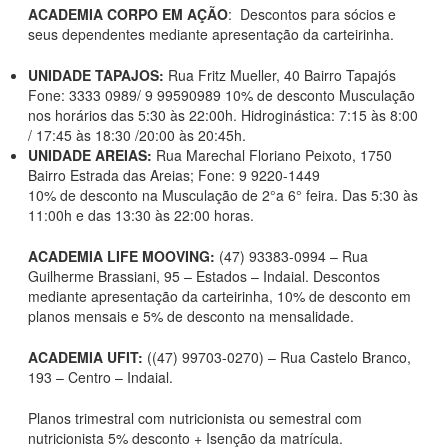
ACADEMIA CORPO EM AÇÃO
: Descontos para sócios e
seus dependentes mediante apresentação da carteirinha.
UNIDADE TAPAJOS:
Rua Fritz Mueller, 40 Bairro Tapajós
Fone: 3333 0989/ 9 99590989 10% de desconto Musculação
nos horários das 5:30 às 22:00h. Hidroginástica: 7:15 às 8:00
/ 17:45 às 18:30 /20:00 às 20:45h.
UNIDADE AREIAS:
Rua Marechal Floriano Peixoto, 1750
Bairro Estrada das Areias; Fone: 9 9220-1449
10% de desconto na Musculação de 2°a 6° feira. Das 5:30 às
11:00h e das 13:30 às 22:00 horas.
ACADEMIA LIFE MOOVING:
(47) 93383-0994 – Rua
Guilherme Brassiani, 95 – Estados – Indaial. Descontos
mediante apresentação da carteirinha, 10% de desconto em
planos mensais e 5% de desconto na mensalidade.
ACADEMIA UFIT:
((47) 99703-0270) – Rua Castelo Branco,
193 – Centro – Indaial.
Planos trimestral com nutricionista ou semestral com
nutricionista 5% desconto + Isenção da matrícula.