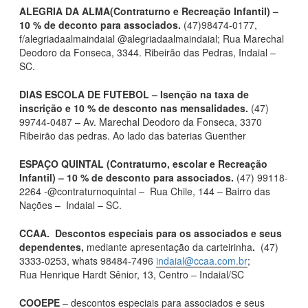
ALEGRIA DA ALMA(Contraturno e Recreação Infantil) –
10 % de deconto para associados.
(47)98474-0177,
f/alegriadaalmaindaial @alegriadaalmaindaial; Rua Marechal
Deodoro da Fonseca, 3344. Ribeirão das Pedras, Indaial –
SC.
DIAS ESCOLA DE FUTEBOL – Isenção na taxa de
inscrição e 10 % de desconto nas mensalidades.
(47)
99744-0487 – Av. Marechal Deodoro da Fonseca, 3370
Ribeirão das pedras. Ao lado das baterias Guenther
ESPAÇO QUINTAL (Contraturno, escolar e Recreação
Infantil) – 10 % de desconto para associados.
(47) 99118-
2264 -@contraturnoquintal – Rua Chile, 144 – Bairro das
Nações – Indaial – SC.
CCAA.
Descontos especiais para os associados e seus
dependentes,
mediante apresentação da carteirinha
.
(47)
3333-0253, whats 98484-7496
indaial@ccaa.com.br
;
Rua Henrique Hardt Sênior, 13, Centro – Indaial/SC
COOEPE
– descontos especiais para associados e seus