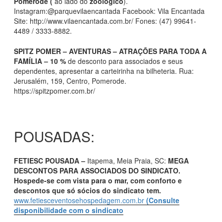
Pomerode (
ao lado do
zoólogico
).
Instagram:@parquevilaencantada Facebook: Vila Encantada
Site: http://www.vilaencantada.com.br/ Fones: (47) 99641-
4489 / 3333-8882.
SPITZ POMER – AVENTURAS – ATRAÇÕES PARA TODA A
FAMÍLIA – 10 %
de desconto para associados e seus
dependentes, apresentar a carteirinha na bilheteria. Rua:
Jerusalém, 159, Centro, Pomerode.
https://spitzpomer.com.br/
POUSADAS:
FETIESC POUSADA –
Itapema, Meia Praia, SC:
MEGA
DESCONTOS PARA ASSOCIADOS DO SINDICATO.
Hospede-se com vista para o mar, com conforto e
descontos que só sócios do sindicato tem.
www.fetiesceventosehospedagem.com.br
(Consulte
disponibilidade com o sindicato