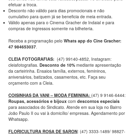
efetuar a troca.
Desconto não válido para dias promocionais e não
cumulativo para quem já se beneficia de meia entrada.
Válido apenas para o Cinema Gracher de Indaial e para
compras de ingressos somente na bilheteria.
Receba a programação pelo
Whats app do Cine Gracher:
47 984653037
.
CLEIA FOTOGRAFIAS:
(47) 99140-4852, Instagram:
cleiafotografias.
Desconto de 10%
mediante apresentação
da carteirinha. Ensaios família, externos, femininos,
aniversários, batizados, casamentos, etc. Faça seu
orçamento com a Cleia.
COISINHAS DA VANI – MODA FEMININA:
(47) 9 9146-6444:
Roupas, acessórios e bijoux
com
descontos especiais
para associados do Sindicato. Atende em sua loja no Bairro
João Paulo II ou vai à domicílio/ empresas. Agendamento por
Whatsapp.
FLORICULTURA ROSA DE SARON
: (47) 3333-1489/ 98827-