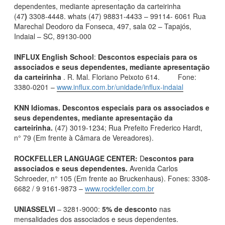
dependentes, mediante apresentação da carteirinha
(47
)
3308-4448. whats (47) 98831-4433 – 99114- 6061 Rua
Marechal Deodoro da Fonseca, 497, sala 02 – Tapajós,
Indaial – SC, 89130-000
INFLUX English School
:
Descontos especiais para os
associados e seus dependentes, mediante apresentação
da carteirinha
. R. Mal. Floriano Peixoto 614. Fone:
3380-0201 –
www.influx.com.br/unidade/influx-indaial
KNN Idiomas
. Descontos especiais para os associados e
seus dependentes, mediante apresentação da
carteirinha
.
(47) 3019-1234; Rua Prefeito Frederico Hardt,
n° 79 (Em frente à Câmara de Vereadores).
ROCKFELLER LANGUAGE CENTER:
D
escontos para
associados e seus dependentes.
Avenida Carlos
Schroeder, n° 105 (Em frente ao Bruckenhaus). Fones: 3308-
6682 / 9 9161-9873 –
www.rockfeller.com.br
UNIASSELVI
– 3281-9000:
5
% de desconto
nas
mensalidades dos associados e seus dependentes.