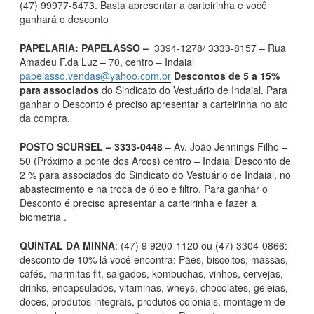
(47) 99977-5473. Basta apresentar a carteirinha e você
ganhará o desconto
PAPELARIA: PAPELASSO –
3394-1278/ 3333-8157 – Rua
Amadeu F.da Luz – 70, centro – Indaial
papelasso.vendas@yahoo.com.br
Descontos de 5 a 15%
para associados
do Sindicato do Vestuário de Indaial. Para
ganhar o Desconto é preciso apresentar a carteirinha no ato
da compra.
POSTO SCURSEL – 3333-0448
– Av. João Jennings Filho –
50 (Próximo a ponte dos Arcos) centro – Indaial Desconto de
2 % para associados do Sindicato do Vestuário de Indaial, no
abastecimento e na troca de óleo e filtro. Para ganhar o
Desconto é preciso apresentar a carteirinha e fazer a
biometria .
QUINTAL DA MINNA
: (47) 9 9200-1120 ou (47) 3304-0866:
desconto de 10% lá você encontra: Pães, biscoitos, massas,
cafés, marmitas fit, salgados, kombuchas, vinhos, cervejas,
drinks, encapsulados, vitaminas, wheys, chocolates, geleias,
doces, produtos integrais, produtos coloniais, montagem de