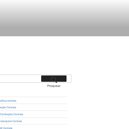
Pesquisar
lhas contrata.
cção Contrata
 Confecções Contrata
Estamparia Contrata
il Contrata