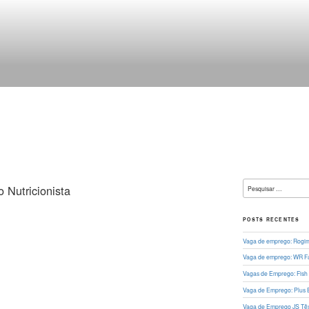
L
Pesquisar
Nutricionista
por:
POSTS RECENTES
Vaga de emprego: Rogima
Vaga de emprego: WR Fa
Vagas de Emprego: Fish
Vaga de Emprego: Plus 
Vaga de Emprego JS Têxt