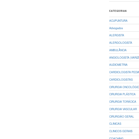
CATEGORIAS
ACUPUNTURA
Advogados
ALERGISTA
ALERGOLOGISTA
AMBULÂNCIA
ANGIOLOGISTA (VARIZ
AUDIOMETRIA
CARDIOLOGISTA PEDI
CARDIOLOGISTAS
CIRURGIA ONCOLÓGI
CIRURGIA PLÁSTICA
CIRURGIA TORÁCICA
CIRURGIA VASCULAR
CIRURGIÃO GERAL
CLINICAS
CLINICOS GERAIS
COACHING