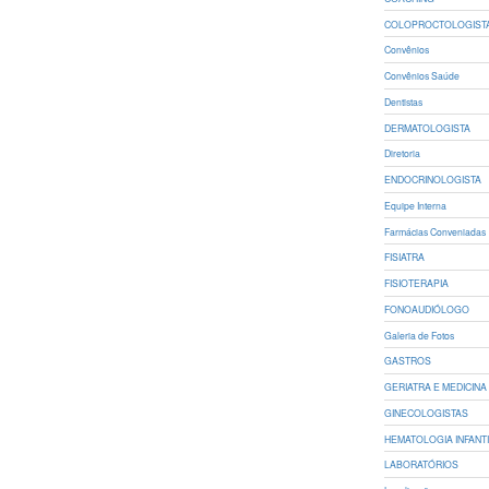
COLOPROCTOLOGIST
Convênios
Convênios Saúde
Dentistas
DERMATOLOGISTA
Diretoria
ENDOCRINOLOGISTA
Equipe Interna
Farmácias Conveniadas
FISIATRA
FISIOTERAPIA
FONOAUDIÓLOGO
Galeria de Fotos
GASTROS
GERIATRA E MEDICINA 
GINECOLOGISTAS
HEMATOLOGIA INFANT
LABORATÓRIOS