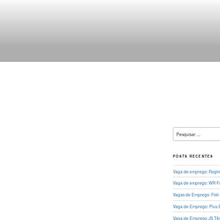
L
Pesquisar
por:
POSTS RECENTES
Vaga de emprego: Rogima
Vaga de emprego: WR Fa
Vagas de Emprego: Fish
Vaga de Emprego: Plus 
Vaga de Emprego JS Têxt