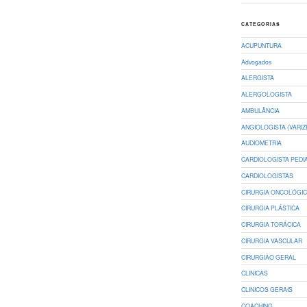
CATEGORIAS
ACUPUNTURA
Advogados
ALERGISTA
ALERGOLOGISTA
AMBULÂNCIA
ANGIOLOGISTA (VARIZ
AUDIOMETRIA
CARDIOLOGISTA PEDI
CARDIOLOGISTAS
CIRURGIA ONCOLÓGI
CIRURGIA PLÁSTICA
CIRURGIA TORÁCICA
CIRURGIA VASCULAR
CIRURGIÃO GERAL
CLINICAS
CLINICOS GERAIS
COACHING