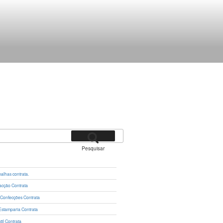
Pesquisar
lhas contrata.
cção Contrata
 Confecções Contrata
Estamparia Contrata
il Contrata