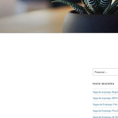
L
Pesquisar
por:
POSTS RECENTES
Vaga de emprego: Rogima
Vaga de emprego: WR Fa
Vagas de Emprego: Fish
Vaga de Emprego: Plus 
Vaga de Emprego JS Têxt