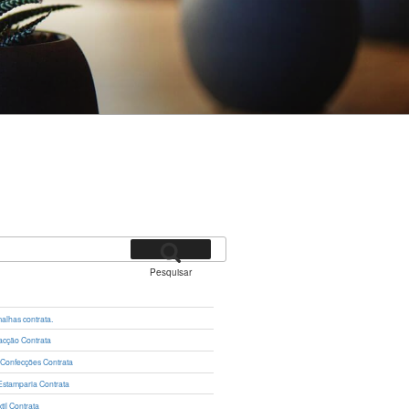
Pesquisar
lhas contrata.
cção Contrata
 Confecções Contrata
Estamparia Contrata
il Contrata