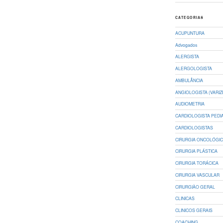
CATEGORIAS
ACUPUNTURA
Advogados
ALERGISTA
ALERGOLOGISTA
AMBULÂNCIA
ANGIOLOGISTA (VARIZ
AUDIOMETRIA
CARDIOLOGISTA PEDI
CARDIOLOGISTAS
CIRURGIA ONCOLÓGI
CIRURGIA PLÁSTICA
CIRURGIA TORÁCICA
CIRURGIA VASCULAR
CIRURGIÃO GERAL
CLINICAS
CLINICOS GERAIS
COACHING