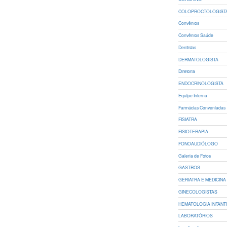
COLOPROCTOLOGIST
Convênios
Convênios Saúde
Dentistas
DERMATOLOGISTA
Diretoria
ENDOCRINOLOGISTA
Equipe Interna
Farmácias Conveniadas
FISIATRA
FISIOTERAPIA
FONOAUDIÓLOGO
Galeria de Fotos
GASTROS
GERIATRA E MEDICINA 
GINECOLOGISTAS
HEMATOLOGIA INFANT
LABORATÓRIOS