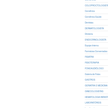
COLOPROCTOLOGIST
Convênios
Convênios Saúde
Dentistas
DERMATOLOGISTA
Diretoria
ENDOCRINOLOGISTA
Equipe Interna
Farmácias Conveniadas
FISIATRA
FISIOTERAPIA
FONOAUDIÓLOGO
Galeria de Fotos
GASTROS
GERIATRA E MEDICINA 
GINECOLOGISTAS
HEMATOLOGIA INFANT
LABORATÓRIOS