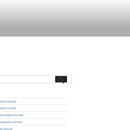
Pesquisar
lhas contrata.
cção Contrata
 Confecções Contrata
Estamparia Contrata
il Contrata