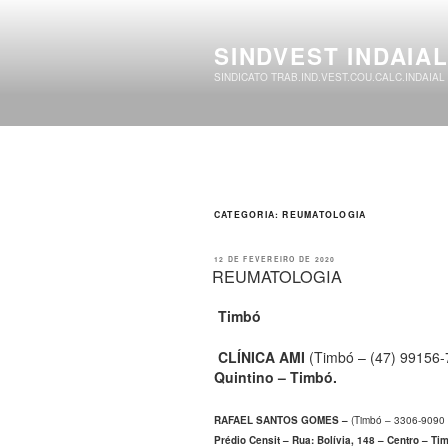
Pular
para
o
SINDVEST INDAIA
conteúdo
SINDICATO TRAB.IND.VEST.COU.CALC.INDAIAL
CATEGORIA:
REUMATOLOGIA
PUBLICADO
12 DE FEVEREIRO DE 2020
EM
REUMATOLOGIA
Timbó
CLÍNICA AMI
(Timbó – (47) 99156
Quintino – Timbó.
RAFAEL SANTOS GOMES
–
(Timbó – 3306-9090 
Prédio Censit – Rua: Bolívia, 148 – Centro – Ti