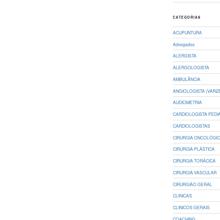
CATEGORIAS
ACUPUNTURA
Advogados
ALERGISTA
ALERGOLOGISTA
AMBULÂNCIA
ANGIOLOGISTA (VARIZ
AUDIOMETRIA
CARDIOLOGISTA PEDI
CARDIOLOGISTAS
CIRURGIA ONCOLÓGI
CIRURGIA PLÁSTICA
CIRURGIA TORÁCICA
CIRURGIA VASCULAR
CIRURGIÃO GERAL
CLINICAS
CLINICOS GERAIS
COACHING