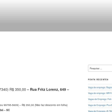
L
Pesquisar
por:
POSTS RECENTES
Vaga de emprego: Rogima
-7340) R$ 350,00
– Rua Fritz Lorenz, 649 –
Vaga de emprego: WR Fa
Vagas de Emprego: Fish
ou 99795-5609) – R$ 350,00 (Não faz desconto em folha)
Vaga de Emprego: Plus 
mbó – SC
Vaga de Emprego JS Têxt