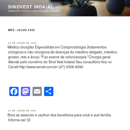
Pular
SINDVEST INDAIAL
para
SINDICATO TRAB.IND.VEST.COU.CALC.INDAIAL
o
conteúdo
MÊS:
JULHO 2022
PUBLICADO
28 DE JULHO DE 2022
EM
Médico cirurgião Especialista em Coloproctologia (tratamentos
cirúrgicos e não cirúrgicos de doenças do intestino delgado, intestino
grosso, reto e ânus) *Faz exame de colonoscopia *Cirurgia geral
Atende pelo convênio do Sind Vest Indaial Seu consultório fica no
Censit http://www.censit.com.br/ (47) 3306-9090
F
M
E
S
a
a
m
h
c
st
ail
ar
PUBLICADO
25 DE JULHO DE 2022
EM
Bora se associar e usufruir dos benefícios para você e sua família.
e
o
e
Informe-se! 😉
b
d