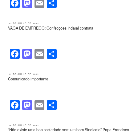
F
M
E
S
a
a
m
h
c
st
ail
ar
PUBLICADO
22 DE JULHO DE 2022
EM
VAGA DE EMPREGO: Confecções Indaial contrata
e
o
e
b
d
o
o
F
M
E
S
o
n
a
a
m
h
k
c
st
ail
ar
PUBLICADO
21 DE JULHO DE 2022
EM
Comunicado importante:
e
o
e
b
d
o
o
F
M
E
S
o
n
a
a
m
h
k
c
st
ail
ar
PUBLICADO
18 DE JULHO DE 2022
EM
“Não existe uma boa sociedade sem um bom Sindicato” Papa Francisco
e
o
e