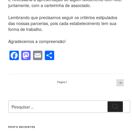
juntamente, com a carteirinha de associado.
Lembrando que precisamos seguir os critérios estipulados
das nossas parcerias, pois cada estabelecimento tem sua
forma de trabalho.
Agradecemos a compreensão!
F
M
E
S
a
a
m
h
c
st
ail
ar
e
o
e
Paginação
Próxi
Página
1
págin
de
b
d
posts
o
o
Pesquisar
Pesqui
o
n
por:
k
POSTS RECENTES