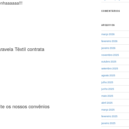
enhaaaaaa!!!
COMENTÁRIOS
ARQUIVOS
março 2026
fevereiro 2026
vela Têxtil contrata
janeiro 2026
novembro 2025
outubro 2025
setembro 2025
agosto 2025
julho 2025
junho 2025
maio 2025
abril 2025
ite os nossos convênios
março 2025
fevereiro 2025
janeiro 2025