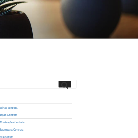
Pesquisar
lhas contrata.
cção Contrata
 Confecções Contrata
Estamparia Contrata
il Contrata