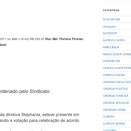
CATEGORIAS
ACUPUNTURA
Advogados
ALERGISTA
3-0571 ou 98811-9140) R$ 350,00
Rua: Mal. Floriano Peixoto,
ALERGOLOGISTA
daial.
AMBULÂNCIA
ANGIOLOGISTA (VARIZ
AUDIOMETRIA
CARDIOLOGISTA PEDI
CARDIOLOGISTAS
CIRURGIA ONCOLÓGI
CIRURGIA PLÁSTICA
rdenado pelo Sindicato
CIRURGIA TORÁCICA
CIRURGIA VASCULAR
CIRURGIÃO GERAL
 da diretora Stephania, esteve presente em
CLINICAS
ando a votação para celebração de acordo
CLINICOS GERAIS
COACHING