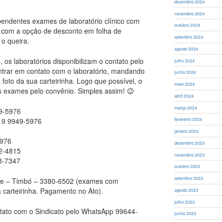
dezembro 2024
novembro 2024
pendentes exames de laboratório clínico com
outubro 2024
e com a opção de desconto em folha de
setembro 2024
o queira.
agosto 2024
 os laboratórios disponibilizam o contato pelo
julho 2024
ntrar em contato com o laboratório, mandando
junho 2024
 foto da sua carteirinha. Logo que possível, o
maio 2024
s exames pelo convênio. Simples assim! 😉
abril 2024
março 2024
49-5976
– 9 9949-5976
fevereiro 2024
janeiro 2024
5976
dezembro 2023
22-4815
novembro 2023
18-7347
outubro 2023
setembro 2023
ase – Timbó – 3380-6502 (exames com
 carteirinha. Pagamento no Ato).
agosto 2023
julho 2023
tato com o Sindicato pelo WhatsApp 99644-
junho 2023