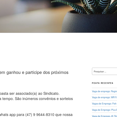
L
Pesquisar
uem ganhou e participe dos próximos
por:
POSTS RECENTES
Vaga de emprego: Rogima
 basta ser associado(a) ao Sindicato.
Vaga de emprego: WR Fa
a tempo. São inúmeros convênios e sorteios
Vagas de Emprego: Fish
Vaga de Emprego: Plus 
whats app para (47) 9 9644-8310 que nossa
Vaga de Emprego JS Têxt