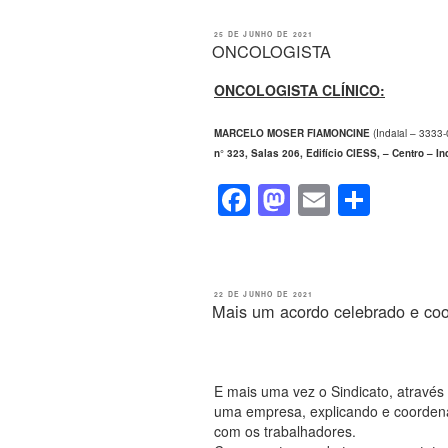
c
st
ail
ar
e
o
e
PUBLICADO
25 DE JUNHO DE 2021
EM
ONCOLOGISTA
b
d
o
o
ONCOLOGISTA CLÍNICO:
o
n
MARCELO MOSER FIAMONCINE
(Indaial – 333
k
n° 323, Salas 206, Edifício CIESS, – Centro – In
F
M
E
S
a
a
m
h
c
st
ail
ar
e
o
e
PUBLICADO
22 DE JUNHO DE 2021
EM
Mais um acordo celebrado e coo
b
d
o
o
o
n
E mais uma vez o Sindicato, através
k
uma empresa, explicando e coorden
com os trabalhadores.