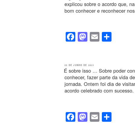
explicou sobre o acordo que, na
o
n
bom conhecer e reconhecer noss
k
F
M
E
S
a
a
m
h
c
st
ail
ar
e
o
e
PUBLICADO
25 DE JUNHO DE 2021
EM
É sobre isso … Sobre poder con
b
d
conhecer, fazer parte da vida d
o
o
jornada. Ontem foi dia de visit
acordo celebrado com sucesso.
o
n
k
F
M
E
S
a
a
m
h