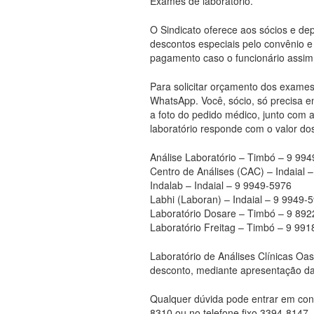
o
n
Exames de laboratório.
k
O Sindicato oferece aos sócios e de
descontos especiais pelo convênio 
pagamento caso o funcionário assim 
Para solicitar orçamento dos exames,
WhatsApp. Você, sócio, só precisa e
a foto do pedido médico, junto com a
laboratório responde com o valor do
Análise Laboratório – Timbó – 9 99
Centro de Análises (CAC) – Indaial 
Indalab – Indaial – 9 9949-5976
Labhi (Laboran) – Indaial – 9 9949-
Laboratório Dosare – Timbó – 9 89
Laboratório Freitag – Timbó – 9 99
Laboratório de Análises Clínicas O
desconto, mediante apresentação da
Qualquer dúvida pode entrar em con
8310 ou no telefone fixo 3394-8147.