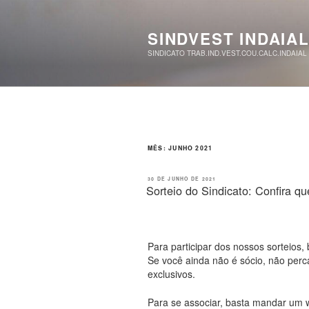
Pular
para
o
SINDVEST INDAIA
conteúdo
SINDICATO TRAB.IND.VEST.COU.CALC.INDAIAL
MÊS:
JUNHO 2021
PUBLICADO
30 DE JUNHO DE 2021
EM
Sorteio do Sindicato: Confira q
Para participar dos nossos sorteios,
Se você ainda não é sócio, não perc
exclusivos.
Para se associar, basta mandar um 