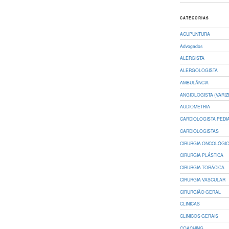
CATEGORIAS
ACUPUNTURA
Advogados
ALERGISTA
ALERGOLOGISTA
AMBULÂNCIA
ANGIOLOGISTA (VARIZ
AUDIOMETRIA
CARDIOLOGISTA PEDI
CARDIOLOGISTAS
CIRURGIA ONCOLÓGI
CIRURGIA PLÁSTICA
CIRURGIA TORÁCICA
CIRURGIA VASCULAR
CIRURGIÃO GERAL
CLINICAS
CLINICOS GERAIS
COACHING