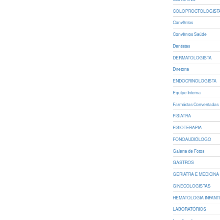
COLOPROCTOLOGIST
Convênios
Convênios Saúde
Dentistas
DERMATOLOGISTA
Diretoria
ENDOCRINOLOGISTA
Equipe Interna
Farmácias Conveniadas
FISIATRA
FISIOTERAPIA
FONOAUDIÓLOGO
Galeria de Fotos
GASTROS
GERIATRA E MEDICINA 
GINECOLOGISTAS
HEMATOLOGIA INFANT
LABORATÓRIOS