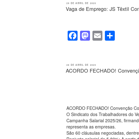
e
o
e
PUBLICADO
29 DE ABRIL DE 2025
EM
Vaga de Emprego: JS Têxtil Con
b
d
o
o
o
n
F
M
E
S
k
a
a
m
h
c
st
ail
ar
e
o
e
PUBLICADO
28 DE ABRIL DE 2025
EM
ACORDO FECHADO! Convenção C
b
d
o
o
o
n
k
ACORDO FECHADO! Convenção Colet
O Sindicato dos Trabalhadores do Ves
Campanha Salarial 2025/26, firmando
representa as empresas.
São 60 cláusulas negociadas, dentre
Reajuste salarial de 5,80%: A partir d