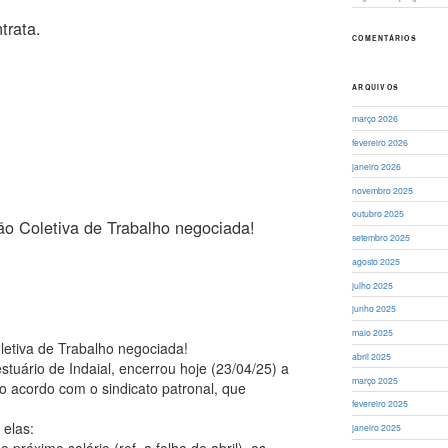
trata.
COMENTÁRIOS
ARQUIVOS
março 2026
fevereiro 2026
janeiro 2026
novembro 2025
outubro 2025
oletiva de Trabalho negociada!
setembro 2025
agosto 2025
julho 2025
junho 2025
maio 2025
iva de Trabalho negociada!
abril 2025
tuário de Indaial, encerrou hoje (23/04/25) a
março 2025
 acordo com o sindicato patronal, que
fevereiro 2025
 elas:
janeiro 2025
o próximo salário (ref. a folha de abril), os