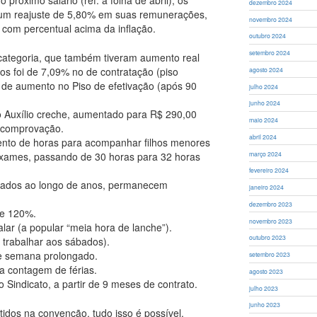
dezembro 2024
o um reajuste de 5,80% em suas remunerações,
novembro 2024
 com percentual acima da inflação.
outubro 2024
setembro 2024
 categoria, que também tiveram aumento real
sos foi de 7,09% no de contratação (piso
agosto 2024
% de aumento no Piso de efetivação (após 90
julho 2024
junho 2024
 o Auxílio creche, aumentado para R$ 290,00
maio 2024
 comprovação.
abril 2024
ento de horas para acompanhar filhos menores
exames, passando de 30 horas para 32 horas
março 2024
fevereiro 2024
stados ao longo de anos, permanecem
janeiro 2024
dezembro 2023
 e 120%.
novembro 2023
lar (a popular “meia hora de lanche”).
outubro 2023
trabalhar aos sábados).
de semana prolongado.
setembro 2023
 contagem de férias.
agosto 2023
o Sindicato, a partir de 9 meses de contrato.
julho 2023
junho 2023
idos na convenção, tudo isso é possível,