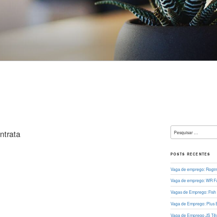
L
Pesquisar
ntrata
por:
POSTS RECENTES
Vaga de emprego: Rogima
Vaga de emprego: WR Fa
Vagas de Emprego: Fish
Vaga de Emprego: Plus 
Vaga de Emprego JS Têxt