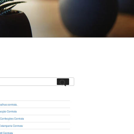
Pesquisar
lhas contrata.
cção Contrata
 Confecções Contrata
Estamparia Contrata
il Contrata