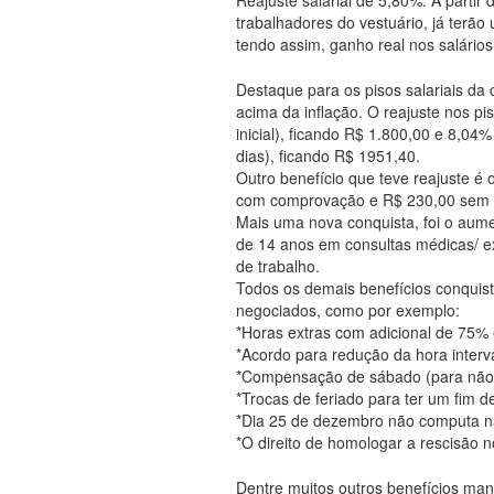
trabalhadores do vestuário, já terã
tendo assim, ganho real nos salários
Destaque para os pisos salariais da
acima da inflação. O reajuste nos pi
inicial), ficando R$ 1.800,00 e 8,04
dias), ficando R$ 1951,40.
Outro benefício que teve reajuste é
com comprovação e R$ 230,00 sem
Mais uma nova conquista, foi o aum
de 14 anos em consultas médicas/ 
de trabalho.
Todos os demais benefícios conqui
negociados, como por exemplo:
*Horas extras com adicional de 75%
*Acordo para redução da hora interva
*Compensação de sábado (para não 
*Trocas de feriado para ter um fim 
*Dia 25 de dezembro não computa na
*O direito de homologar a rescisão n
Dentre muitos outros benefícios mant