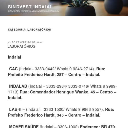
Pular
SINDVEST INDAIAL
para
SINDICATO TRAB.IND.VEST.COU.CALC.INDAIAL
o
conteúdo
CATEGORIA:
LABORATÓRIOS
PUBLICADO
12 DE FEVEREIRO DE 2020
EM
LABORATÓRIOS
Indaial
CAC
(Indaial- 3333-0442/ Whats 9 9246-2714).
Rua:
Prefeito Frederico Hardt, 287 – Centro – Indaial.
INDALAB
(Indaial – 3333-2984/ 3333-0746/ Whats 9 9969-
1713)
Rua: Comendador Henrique Wanke, 45 – Centro –
Indaial.
LABHI –
(Indaial – 3333 1500/ Whats 9 9963-9557).
Rua:
Prefeito Frederico Hardt, 345 – Centro – Indaial.
MOVER SAÚDE
(Indaial – 3306-1002)
Endereço: BR 470,