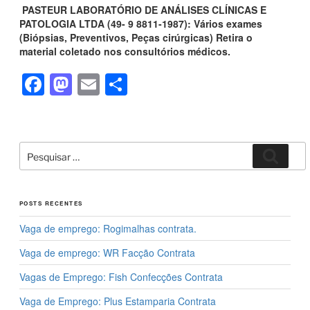
PASTEUR LABORATÓRIO DE ANÁLISES CLÍNICAS E
PATOLOGIA LTDA (49- 9 8811-1987): Vários exames
(Biópsias, Preventivos, Peças cirúrgicas) Retira o
material coletado nos consultórios médicos.
F
M
E
S
a
a
m
h
c
st
ail
ar
e
o
e
Pesquisar
Pesqui
por:
b
d
o
o
POSTS RECENTES
o
n
Vaga de emprego: Rogimalhas contrata.
k
Vaga de emprego: WR Facção Contrata
Vagas de Emprego: Fish Confecções Contrata
Vaga de Emprego: Plus Estamparia Contrata