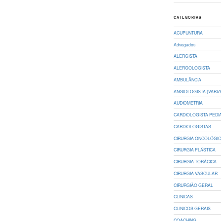
CATEGORIAS
ACUPUNTURA
Advogados
ALERGISTA
ALERGOLOGISTA
AMBULÂNCIA
ANGIOLOGISTA (VARIZ
AUDIOMETRIA
CARDIOLOGISTA PEDI
CARDIOLOGISTAS
CIRURGIA ONCOLÓGI
CIRURGIA PLÁSTICA
CIRURGIA TORÁCICA
CIRURGIA VASCULAR
CIRURGIÃO GERAL
CLINICAS
CLINICOS GERAIS
COACHING