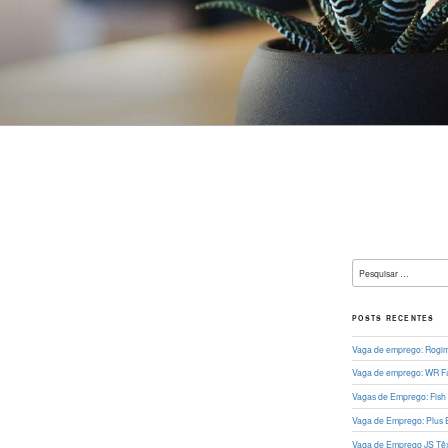
L
Pesquisar
por:
POSTS RECENTES
Vaga de emprego: Rogima
Vaga de emprego: WR Fa
Vagas de Emprego: Fish
Vaga de Emprego: Plus 
Vaga de Emprego JS Têxt