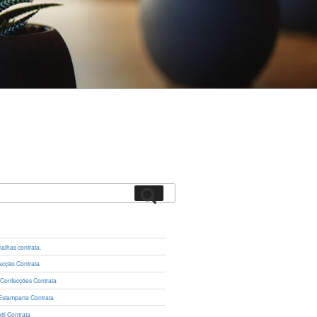
Pesquisar
lhas contrata.
cção Contrata
 Confecções Contrata
Estamparia Contrata
il Contrata