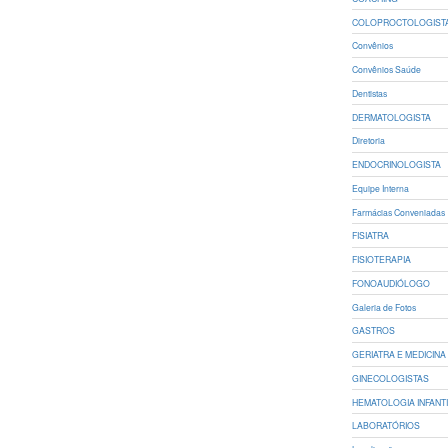
COLOPROCTOLOGIST
Convênios
Convênios Saúde
Dentistas
DERMATOLOGISTA
Diretoria
ENDOCRINOLOGISTA
Equipe Interna
Farmácias Conveniadas
FISIATRA
FISIOTERAPIA
FONOAUDIÓLOGO
Galeria de Fotos
GASTROS
GERIATRA E MEDICINA 
GINECOLOGISTAS
HEMATOLOGIA INFANT
LABORATÓRIOS