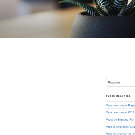
L
Pesquisar
por:
POSTS RECENTES
Vaga de emprego: Rogima
Vaga de emprego: WR Fa
Vagas de Emprego: Fish
Vaga de Emprego: Plus 
Vaga de Emprego JS Têxt