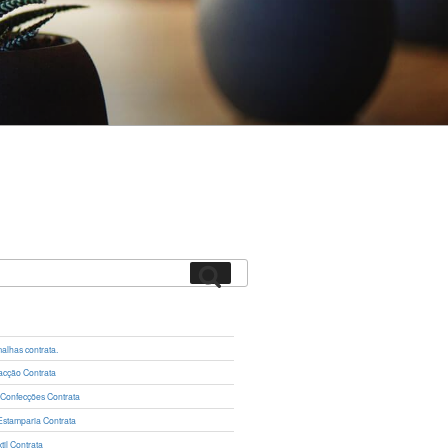
Pesquisar
lhas contrata.
cção Contrata
 Confecções Contrata
Estamparia Contrata
il Contrata