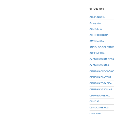
CATEGORIAS
ACUPUNTURA
Advogados
ALERGISTA
ALERGOLOGISTA
AMBULÂNCIA
ANGIOLOGISTA (VARIZ
AUDIOMETRIA
CARDIOLOGISTA PEDI
CARDIOLOGISTAS
CIRURGIA ONCOLÓGI
CIRURGIA PLÁSTICA
CIRURGIA TORÁCICA
CIRURGIA VASCULAR
CIRURGIÃO GERAL
CLINICAS
CLINICOS GERAIS
COACHING