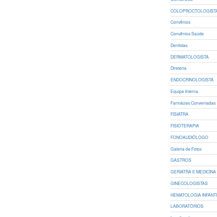
COLOPROCTOLOGIST
Convênios
Convênios Saúde
Dentistas
DERMATOLOGISTA
Diretoria
ENDOCRINOLOGISTA
Equipe Interna
Farmácias Conveniadas
FISIATRA
FISIOTERAPIA
FONOAUDIÓLOGO
Galeria de Fotos
GASTROS
GERIATRA E MEDICINA 
GINECOLOGISTAS
HEMATOLOGIA INFANT
LABORATÓRIOS