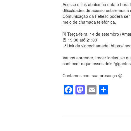
Acesse o link abaixo na data e hora
dificuldades de acesso estaremos á 
Comunicação da Fetiesc poderá ser
meio de chamada telefônica.
🗓️ Terça-feira, 14 de setembro (Ama
⏰ 19:00 até 21:00
📍Link da videochamada: https://me
Vamos aprender, trocar ideias, se q
conhecer o que esses dois “gigantes”
Contamos com sua presença 😉
F
M
E
S
a
a
m
h
c
st
ail
ar
e
o
e
b
d
Paginação
de