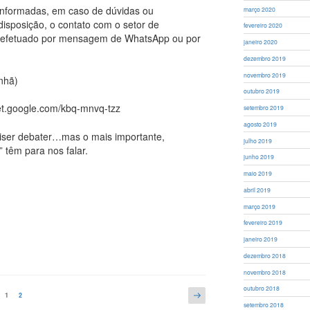
 informadas, em caso de dúvidas ou
março 2020
disposição, o contato com o setor de
fevereiro 2020
 efetuado por mensagem de WhatsApp ou por
janeiro 2020
dezembro 2019
novembro 2019
nhã)
outubro 2019
et.google.com/kbq-mnvq-tzz
setembro 2019
agosto 2019
uiser debater…mas o mais importante,
julho 2019
 têm para nos falar.
junho 2019
maio 2019
abril 2019
março 2019
fevereiro 2019
janeiro 2019
dezembro 2018
novembro 2018
outubro 2018
Próxima
Página
1
Página
2
página
setembro 2018