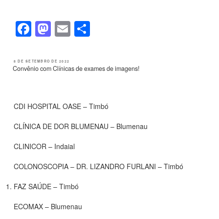
b
d
o
o
F
M
E
S
o
n
a
a
m
h
k
c
st
ail
ar
PUBLICADO
8 DE SETEMBRO DE 2022
EM
Convênio com Clínicas de exames de imagens!
e
o
e
b
d
o
o
CDI HOSPITAL OASE – Timbó
o
n
CLÍNICA DE DOR BLUMENAU – Blumenau
k
CLINICOR – Indaial
COLONOSCOPIA – DR. LIZANDRO FURLANI – Timbó
FAZ SAÚDE – Timbó
ECOMAX – Blumenau