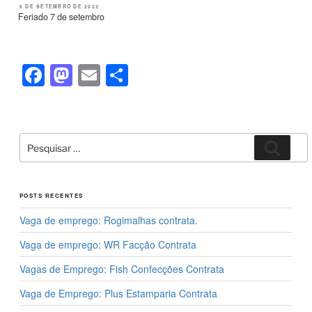
c
st
ail
ar
PUBLICADO
6 DE SETEMBRO DE 2022
EM
Feriado 7 de setembro
e
o
e
b
d
o
o
F
M
E
S
o
n
a
a
m
h
k
c
st
ail
ar
e
o
e
Pesquisar
Pesqui
por:
b
d
o
o
POSTS RECENTES
o
n
Vaga de emprego: Rogimalhas contrata.
k
Vaga de emprego: WR Facção Contrata
Vagas de Emprego: Fish Confecções Contrata
Vaga de Emprego: Plus Estamparia Contrata