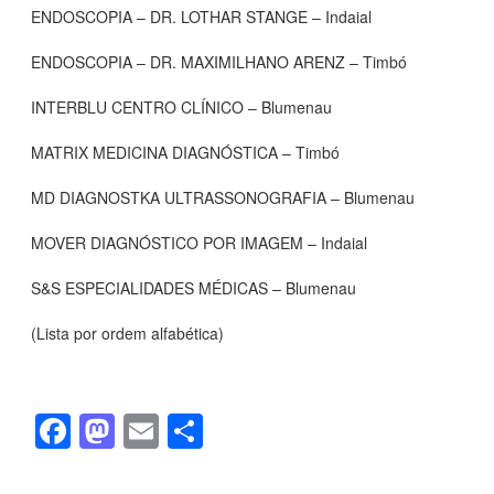
ENDOSCOPIA – DR. LOTHAR STANGE – Indaial
ENDOSCOPIA – DR. MAXIMILHANO ARENZ – Timbó
INTERBLU CENTRO CLÍNICO – Blumenau
MATRIX MEDICINA DIAGNÓSTICA – Timbó
MD DIAGNOSTKA ULTRASSONOGRAFIA – Blumenau
MOVER DIAGNÓSTICO POR IMAGEM – Indaial
S&S ESPECIALIDADES MÉDICAS – Blumenau
(Lista por ordem alfabética)
F
M
E
S
a
a
m
h