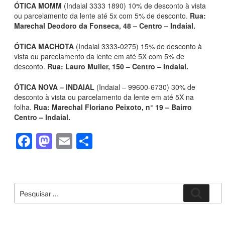
ÓTICA MOMM
(Indaial 3333 1890) 10% de desconto à vista
ou parcelamento da lente até 5x com 5% de desconto.
Rua:
Marechal Deodoro da Fonseca, 48 – Centro – Indaial.
ÓTICA MACHOTA
(Indaial 3333-0275) 15% de desconto à
vista ou parcelamento da lente em até 5X com 5% de
desconto.
Rua: Lauro Muller, 150 – Centro – Indaial.
ÓTICA NOVA – INDAIAL
(Indaial – 99600-6730) 30% de
desconto à vista ou parcelamento da lente em até 5X na
folha.
Rua: Marechal Floriano Peixoto, n° 19 – Bairro
Centro – Indaial.
F
M
E
S
a
a
m
h
c
st
ail
ar
e
o
e
Pesquisar
Pesqui
por:
b
d
o
o