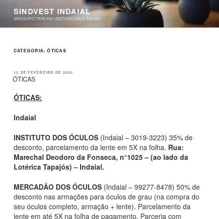
Pular
SINDVEST INDAIAL
para
SINDICATO TRAB.IND.VEST.COU.CALC.INDAIAL
o
conteúdo
CATEGORIA:
ÓTICAS
PUBLICADO
12 DE FEVEREIRO DE 2020
EM
ÓTICAS
ÓTICAS:
Indaial
INSTITUTO DOS ÓCULOS
(Indaial – 3019-3223) 35% de
desconto, parcelamento da lente em 5X na folha.
Rua:
Marechal Deodoro da Fonseca, n°1025 – (ao lado da
Lotérica Tapajós) – Indaial.
MERCADÃO DOS ÓCULOS
(Indaial – 99277-8478) 50% de
desconto nas armações para óculos de grau (na compra do
seu óculos completo, armação + lente). Parcelamento da
lente em até 5X na folha de pagamento. Parceria com