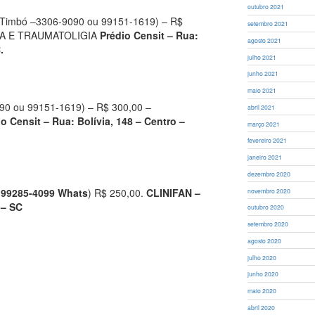
outubro 2021
(Timbó –3306-9090 ou 99151-1619) – R$
setembro 2021
IA E TRAUMATOLIGIA
Prédio Censit – Rua:
agosto 2021
.
julho 2021
junho 2021
maio 2021
90 ou 99151-1619) – R$ 300,00 –
abril 2021
o Censit – Rua: Bolívia, 148 – Centro –
março 2021
fevereiro 2021
janeiro 2021
dezembro 2020
– 99285-4099 Whats
) R$ 250,00.
CLINIFAN –
novembro 2020
 – SC
outubro 2020
setembro 2020
agosto 2020
julho 2020
junho 2020
maio 2020
abril 2020