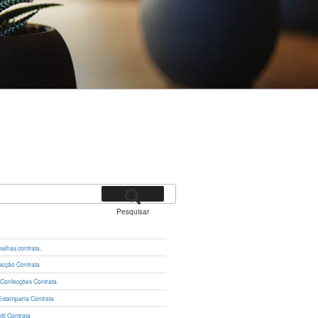
Pesquisar
lhas contrata.
cção Contrata
 Confecções Contrata
Estamparia Contrata
il Contrata