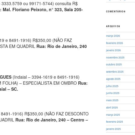
 – 3333.5759 ou 99171-5744) consulta R$
 Mal. Floriano Peixoto, n° 323, Sala 205-
COMENTÁRIOS
ARQUIVOS
março 2026
1619 e 8491-1916) R$350,00 (NÃO FAZ
fevereiro 2026
ISTA EM QUADRIL
Rua: Rio de Janeiro, 240
janeiro 2026
novembro 2025
outubro 2025
setembro 2025
IGUES
(Indaial – 3394-1619 e 8491-1916)
agosto 2025
M FOLHA) – ESPECIALISTA EM OMBRO
Rua:
julho 2025
ial – SC.
junho 2025
maio 2025
abril 2025
9 e 8491-1916) R$350,00 (NÃO FAZ DESCONTO
março 2025
QUADRIL
Rua: Rio de Janeiro, 240 – Centro –
fevereiro 2025
janeiro 2025