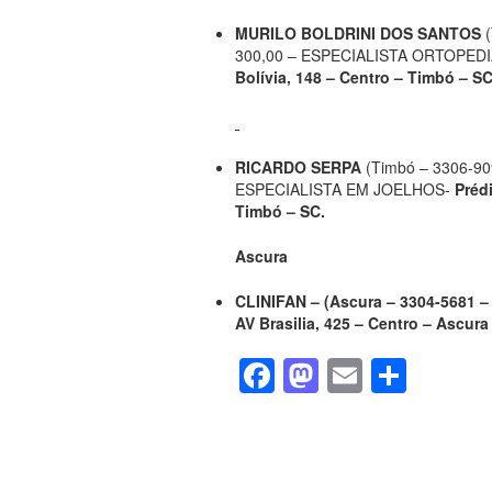
MURILO BOLDRINI DOS SANTOS
300,00 – ESPECIALISTA ORTOPED
Bolívia, 148 – Centro – Timbó – SC
RICARDO SERPA
(Timbó – 3306-90
ESPECIALISTA EM JOELHOS-
Prédi
Timbó – SC.
Ascura
CLINIFAN – (Ascura – 3304-5681 
AV Brasilia, 425 – Centro – Ascura
F
M
E
S
a
a
m
h
c
st
ail
ar
e
o
e