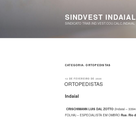
Pular
para
o
SINDVEST INDAIA
conteúdo
SINDICATO TRAB.IND.VEST.COU.CALC.INDAIAL
CATEGORIA:
ORTOPEDISTAS
PUBLICADO
12 DE FEVEREIRO DE 2020
EM
ORTOPEDISTAS
Indaial
CRISCHIMANN LUIS DAL ZOTTO
(Indaial – 33
FOLHA) – ESPECIALISTA EM OMBRO
Rua: Rio d