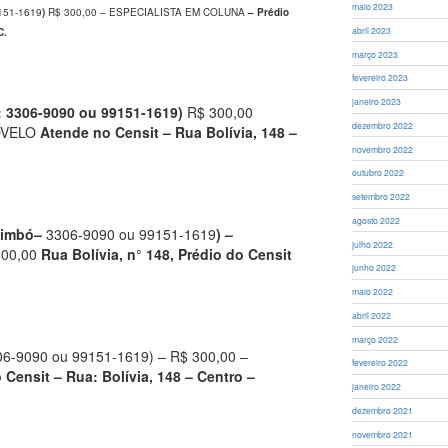
maio 2023
151-1619
)
R$ 300,00 – ESPECIALISTA EM COLUNA
– Prédio
abril 2023
C.
março 2023
fevereiro 2023
janeiro 2023
3306-9090 ou 99151-1619)
R$ 300,00
dezembro 2022
OVELO
Atende no Censit – Rua Bolívia, 148 –
novembro 2022
outubro 2022
setembro 2022
agosto 2022
Timbó–
3306-9090 ou 99151-1619
) –
julho 2022
300,00
Rua Bolívia, n° 148, Prédio do Censit
junho 2022
maio 2022
abril 2022
março 2022
6-9090 ou 99151-1619) – R$ 300,00 –
fevereiro 2022
 Censit – Rua: Bolívia, 148 – Centro –
janeiro 2022
dezembro 2021
novembro 2021