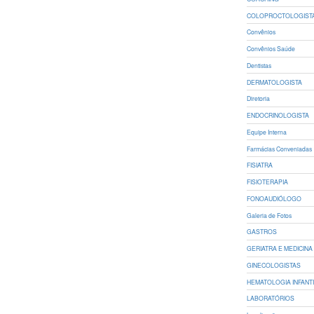
COLOPROCTOLOGIST
Convênios
Convênios Saúde
Dentistas
DERMATOLOGISTA
Diretoria
ENDOCRINOLOGISTA
Equipe Interna
Farmácias Conveniadas
FISIATRA
FISIOTERAPIA
FONOAUDIÓLOGO
Galeria de Fotos
GASTROS
GERIATRA E MEDICINA 
GINECOLOGISTAS
HEMATOLOGIA INFANT
LABORATÓRIOS