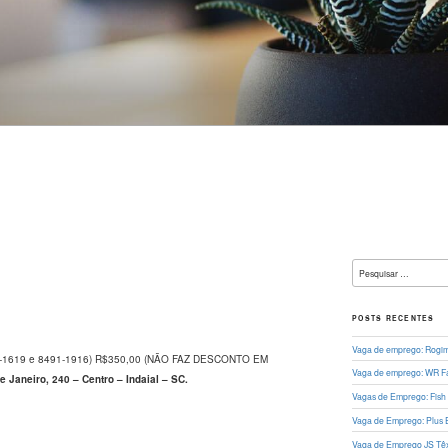
L
Pesquisar
por:
POSTS RECENTES
Vaga de emprego: Rogima
94-1619 e 8491-1916) R$350,00 (NÃO FAZ DESCONTO EM
Vaga de emprego: WR Fa
e Janeiro, 240 – Centro – Indaial – SC.
Vagas de Emprego: Fish
Vaga de Emprego: Plus 
Vaga de Emprego JS Têxt