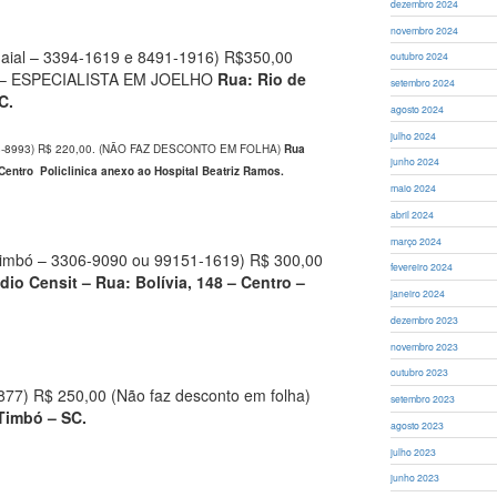
dezembro 2024
novembro 2024
daial – 3394-1619 e 8491-1916) R$350,00
outubro 2024
– ESPECIALISTA EM JOELHO
Rua: Rio de
setembro 2024
C.
agosto 2024
julho 2024
908-8993) R$ 220,00. (NÃO FAZ DESCONTO EM FOLHA)
Rua
junho 2024
entro Policlinica anexo ao Hospital Beatriz Ramos.
maio 2024
abril 2024
março 2024
imbó – 3306-9090 ou 99151-1619) R$ 300,00
fevereiro 2024
dio Censit – Rua: Bolívia, 148 – Centro –
janeiro 2024
dezembro 2023
novembro 2023
outubro 2023
877) R$ 250,00 (Não faz desconto em folha)
setembro 2023
 Timbó – SC.
agosto 2023
julho 2023
junho 2023