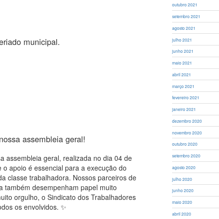
outubro 2021
setembro 2021
agosto 2021
eriado municipal.
julho 2021
junho 2021
maio 2021
abril 2021
março 2021
fevereiro 2021
janeiro 2021
dezembro 2020
novembro 2020
ossa assembleia geral!
outubro 2020
setembro 2020
assembleia geral, realizada no dia 04 de
 e o apoio é essencial para a execução do
agosto 2020
a classe trabalhadora. Nossos parceiros de
julho 2020
dica também desempenham papel muito
junho 2020
ito orgulho, o Sindicato dos Trabalhadores
maio 2020
odos os envolvidos. ✨
abril 2020