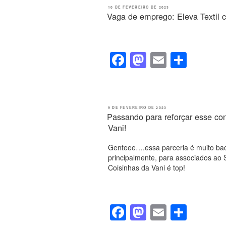
e
o
e
PUBLICADO
10 DE FEVEREIRO DE 2023
EM
Vaga de emprego: Eleva Textil c
b
d
o
o
o
n
F
M
E
S
k
a
a
m
h
c
st
ail
ar
e
o
e
PUBLICADO
9 DE FEVEREIRO DE 2023
EM
Passando para reforçar esse co
b
d
Vani!
o
o
Genteee….essa parceria é muito bac
o
n
principalmente, para associados ao S
k
Coisinhas da Vani é top!
F
M
E
S