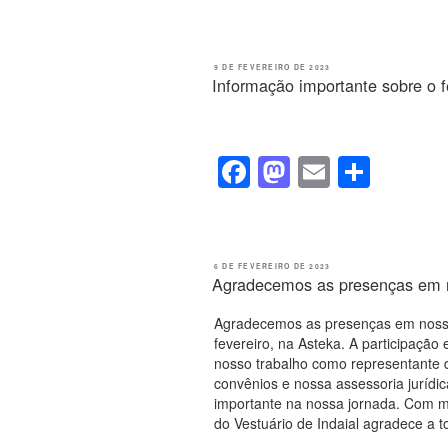
a
a
m
h
c
st
ail
ar
e
o
e
PUBLICADO
9 DE FEVEREIRO DE 2023
EM
Informação importante sobre o f
b
d
o
o
o
n
F
M
E
S
k
a
a
m
h
c
st
ail
ar
e
o
e
PUBLICADO
6 DE FEVEREIRO DE 2023
EM
Agradecemos as presenças em n
b
d
o
o
Agradecemos as presenças em nossa 
fevereiro, na Asteka. A participação
o
n
nosso trabalho como representante d
convênios e nossa assessoria jurí
k
importante na nossa jornada. Com mu
do Vestuário de Indaial agradece a t