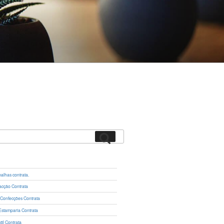
Pesquisar
lhas contrata.
cção Contrata
 Confecções Contrata
Estamparia Contrata
il Contrata