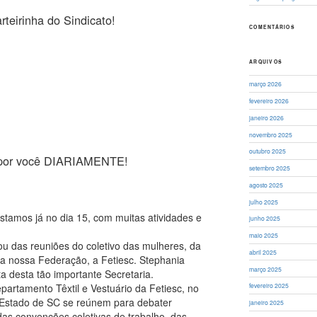
rteirinha do Sindicato!
COMENTÁRIOS
ARQUIVOS
março 2026
fevereiro 2026
janeiro 2026
novembro 2025
outubro 2025
ta por você DIARIAMENTE!
setembro 2025
agosto 2025
julho 2025
tamos já no dia 15, com muitas atividades e
junho 2025
maio 2025
ou das reuniões do coletivo das mulheres, da
abril 2025
da nossa Federação, a Fetiesc. Stephania
março 2025
a desta tão importante Secretaria.
artamento Têxtil e Vestuário da Fetiesc, no
fevereiro 2025
do Estado de SC se reúnem para debater
janeiro 2025
as convenções coletivas de trabalho, das