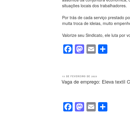
situações locais dos trabalhadores.
Por trás de cada serviço prestado po
muita troca de ideias, muito empenh
Valorize seu Sindicato, ele luta po
F
M
E
S
a
a
m
h
c
st
ail
ar
e
o
e
PUBLICADO
13 DE FEVEREIRO DE 2023
EM
Vaga de emprego: Eleva textil C
b
d
o
o
o
n
F
M
E
S
k
a
a
m
h
c
st
ail
ar