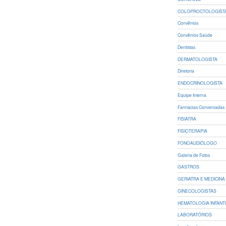
COLOPROCTOLOGIST
Convênios
Convênios Saúde
Dentistas
DERMATOLOGISTA
Diretoria
ENDOCRINOLOGISTA
Equipe Interna
Farmácias Conveniadas
FISIATRA
FISIOTERAPIA
FONOAUDIÓLOGO
Galeria de Fotos
GASTROS
GERIATRA E MEDICINA 
GINECOLOGISTAS
HEMATOLOGIA INFANT
LABORATÓRIOS