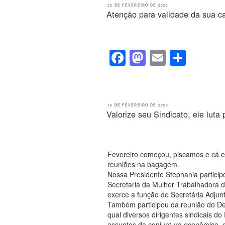
e
o
e
PUBLICADO
22 DE FEVEREIRO DE 2023
EM
Atenção para validade da sua ca
b
d
o
o
o
n
F
M
E
S
k
a
a
m
h
c
st
ail
ar
e
o
e
PUBLICADO
15 DE FEVEREIRO DE 2023
EM
Valorize seu Sindicato, ele lu
b
d
o
o
o
n
Fevereiro começou, piscamos e cá es
k
reuniões na bagagem.
Nossa Presidente Stephania particip
Secretaria da Mulher Trabalhadora 
exerce a função de Secretária Adjunt
Também participou da reunião do Dep
qual diversos dirigentes sindicais 
assuntos da conjuntura econômica, d