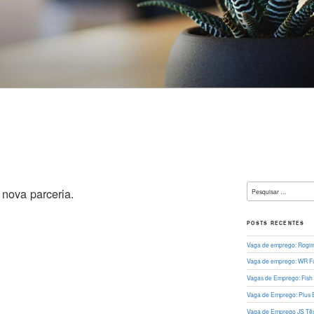
L
Pesquisar
nova parceria.
por:
POSTS RECENTES
Vaga de emprego: Rogima
Vaga de emprego: WR Fa
Vagas de Emprego: Fish
Vaga de Emprego: Plus 
Vaga de Emprego JS Têxt